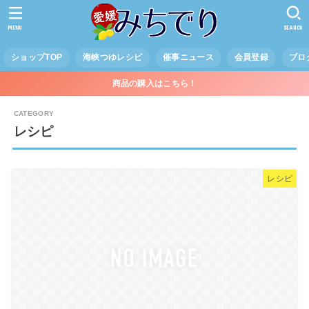
MENU
SEARCH
ショップTOP
海峡つゆレシピ
催事ニュース
会員登録
ブロ
商品の購入はこちら！
レシピ
レシピ