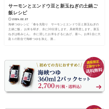
サーモンとエンドウ豆と新玉ねぎの土鍋ご
飯レシピ
2024.02.27
海峡つゆレシピ 「春を先取り サーモンとエンドウ豆と新玉ねぎの
土鍋ご飯」 お米を研ぎ、水に30分浸します。具材用意します。新玉
ねぎは粗みじん。 水に浸したお米をざるにあげ、釜へ。お米1合に大
匙１の割合で海峡つゆを加え、酒...