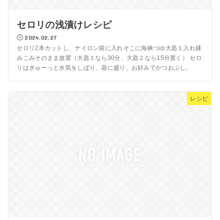
セロリの浅漬けレシピ
2024.02.27
セロリ2本カットし、ナイロン袋に入れそこに海峡つゆ大匙１入れ揉
みこみそのまま放置（大匙１なら30分、大匙２なら15分置く） セロ
リはぎゅーっと水気をしぼり、器に盛り、お好みでかつおぶし。
レシピ