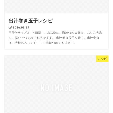
出汁巻き玉子レシピ
2024.02.27
玉子Mサイズ３～4個割り、水120㏄、海峡つゆ大匙１、みりん大匙
１、塩ひとつまみいれ混ぜます。 出汁巻き玉子を焼く。出汁巻き
は、大根おろしでも、マヨ海峡つゆでも添えて。
レシピ