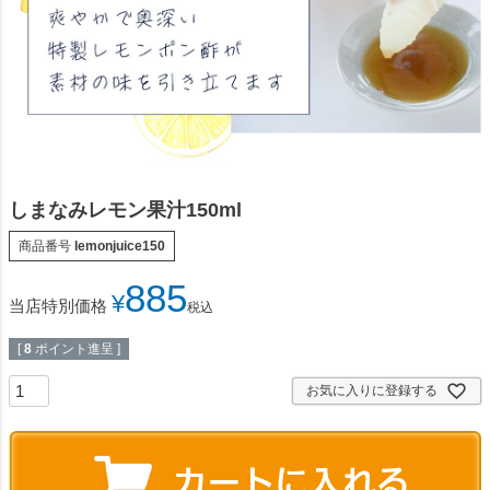
しまなみレモン果汁150ml
商品番号
lemonjuice150
885
¥
当店特別価格
税込
[
8
ポイント進呈 ]
お気に入りに登録する