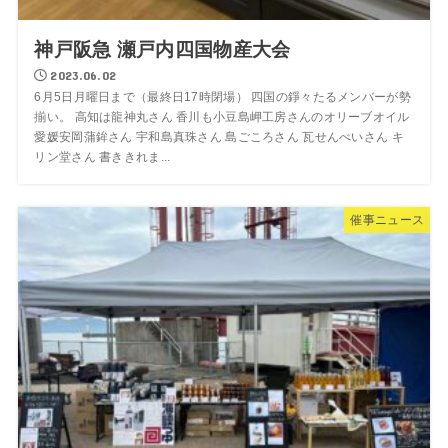
神戸阪急 瀬戸内四国物産大会
2023.06.02
6月5日月曜日まで（最終日17時閉場） 四国の錚々たるメンバーが勢
揃い。 高知は龍神丸さん 香川も小豆島岬工房さんのオリーブオイル
愛媛安岡蒲鉾さん 宇和島真珠さん 島ごころさん 瓦せんべいさん キ
リン堂さん 書ききれま...
催事ニュース