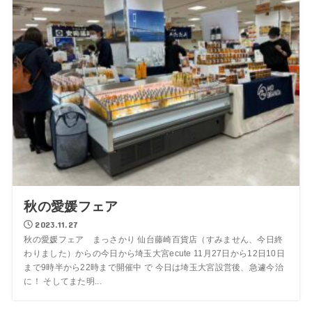
秋の愛媛フェア
2023.11.27
秋の愛媛フェア まっさかり 仙台藤崎百貨店（すみません、今日終
わりました）からの今日から埼玉大宮ecute 11月27日から12日10日
まで9時半から22時まで開催中 で 今日は埼玉大宮設営後、急遽今治
に！ そしてまた明...