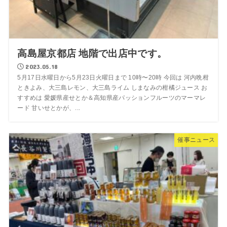
高島屋京都店 地階で出店中です。
2023.05.18
5月17日水曜日から5月23日火曜日まで 10時〜20時 今回は 河内晩柑
ときよみ、大三島レモン、大三島ライム しまなみの柑橘ジュース お
すすめは 愛媛県産せとか＆高知県産パッションフルーツのマーマレ
ード 甘いせとかが、...
催事ニュース