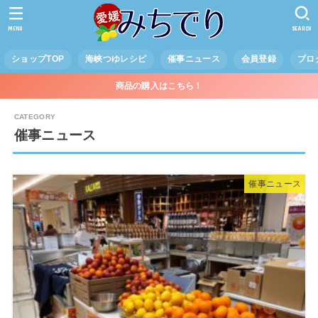
MENU
SEARCH
ショップTOP
海峡つゆレシピ
催事ニュース
会員登録
ブロ
商品の購入はこちら！
催事ニュース
催事ニュース