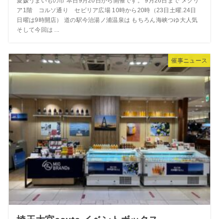
愛媛うまいもの市 本日9月20日から開催です。 9月26日まで メグリ
ア1階 コルソ通り セビリア広場 10時から20時（23日土曜.24日
日曜は9時開店） 道の駅今治湯ノ浦温泉は もちろん海峡つゆ大人気
そして今回は ...
催事ニュース