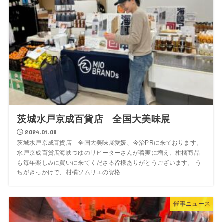
茨城水戸京成百貨店 全国大美味展
2024.01.08
茨城水戸京成百貨店 全国大美味展愛媛、今治PRに来ております。
水戸京成百貨店海峡つゆのリピーターさんが着実に増え、柑橘商品
も毎年楽しみに買いに来てくださる皆様ありがとうございます。 う
ちがきっかけで、柑橘ソムリエの資格...
催事ニュース