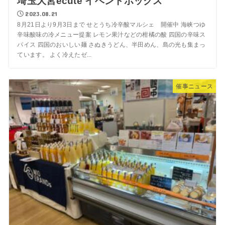
埼玉大宮ecute イベントボックス
2023.08.21
8月21日より9月3日まで せとうち冷辛酸マルシェ 開催中 海峡つゆ
辛味酸味の冷メニュー提案 レモン果汁などの柑橘の酸 四国の辛味ス
パイス 四国のおいしい麺 さぬきうどん、半田めん、島の光も集まっ
ています。 よく冷えたゼ...
催事ニュース