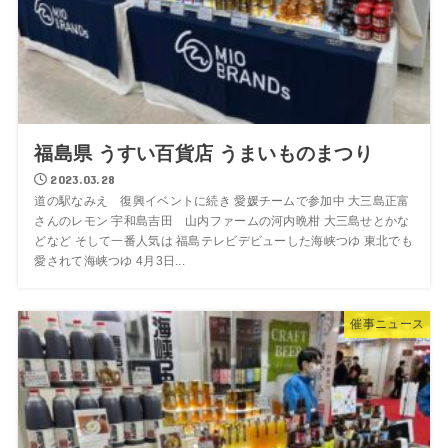
福島県 うすい百貨店 うまいものまつり
2023.03.28
道の駅なみえ 復興イベントに続き 愛媛チームで参加中 大三島正富
さんのレモン 宇和島吉田 山内ファームの河内晩柑 大三島せとかな
どなど そして一番人気は 福島テレビデビューした海峡つゆ 東北でも
愛されて海峡つゆ 4月3日...
催事ニュース