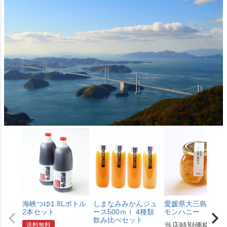
海峡つゆ1.8Lボトル
しまなみみかんジュ
愛媛県大三島産島
2本セット
ース500ｍｌ 4種類
モンハニー
飲み比べセット
当店特別価格
送料無料