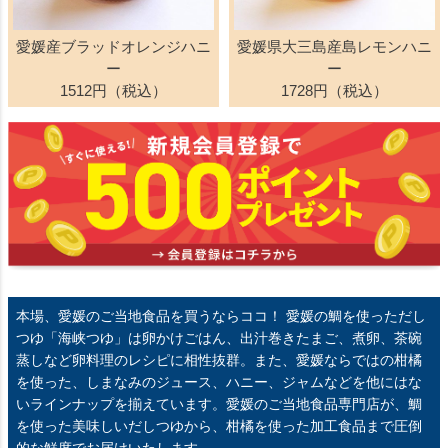
愛媛産ブラッドオレンジハニ
愛媛県大三島産島レモンハニ
ー
ー
1512円（税込）
1728円（税込）
本場、愛媛のご当地食品を買うならココ！
愛媛の鯛を使っただし
つゆ「海峡つゆ」は卵かけごはん、出汁巻きたまご、煮卵、茶碗
蒸しなど卵料理のレシピに相性抜群。また、愛媛ならではの柑橘
を使った、しまなみのジュース、ハニー、ジャムなどを他にはな
いラインナップを揃えています。愛媛のご当地食品専門店が、鯛
を使った美味しいだしつゆから、柑橘を使った加工食品まで圧倒