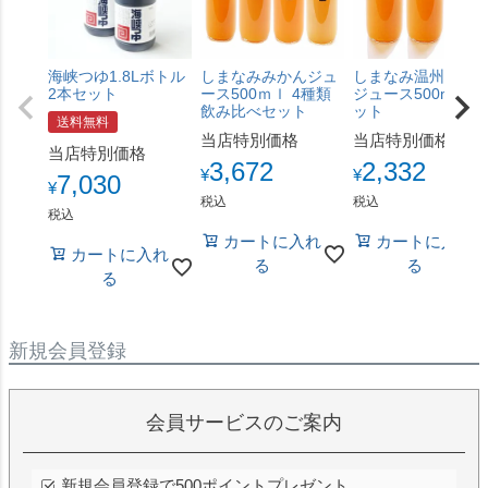
海峡つゆ1.8Lボトル
しまなみみかんジュ
しまなみ温州みか
2本セット
ース500ｍｌ 4種類
ジュース500ml3本
飲み比べセット
ット
送料無料
当店特別価格
当店特別価格
当店特別価格
3,672
2,332
¥
¥
7,030
¥
税込
税込
税込
カートに入れ
カートに入れ
カートに入れ
る
る
る
新規会員登録
会員サービスのご案内
新規会員登録で500ポイントプレゼント