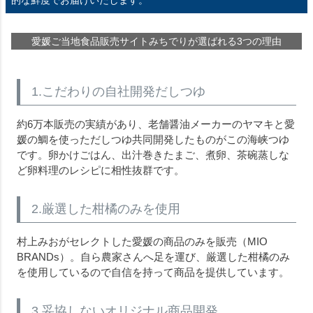
的な鮮度でお届けいたします。
愛媛ご当地食品販売サイトみちでりが選ばれる3つの理由
1.こだわりの自社開発だしつゆ
約6万本販売の実績があり、老舗醤油メーカーのヤマキと愛
媛の鯛を使っただしつゆ共同開発したものがこの海峡つゆ
です。卵かけごはん、出汁巻きたまご、煮卵、茶碗蒸しな
ど卵料理のレシピに相性抜群です。
2.厳選した柑橘のみを使用
村上みおがセレクトした愛媛の商品のみを販売（MIO
BRANDs）。自ら農家さんへ足を運び、厳選した柑橘のみ
を使用しているので自信を持って商品を提供しています。
3.妥協しないオリジナル商品開発