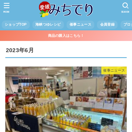
MENU
SEARCH
ショップTOP
海峡つゆレシピ
催事ニュース
会員登録
ブロ
商品の購入はこちら！
2023年6月
催事ニュース