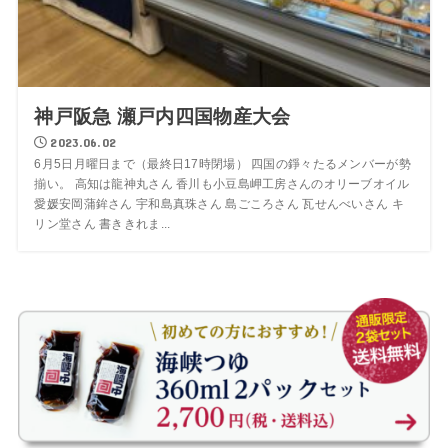
神戸阪急 瀬戸内四国物産大会
2023.06.02
6月5日月曜日まで（最終日17時閉場） 四国の錚々たるメンバーが勢
揃い。 高知は龍神丸さん 香川も小豆島岬工房さんのオリーブオイル
愛媛安岡蒲鉾さん 宇和島真珠さん 島ごころさん 瓦せんべいさん キ
リン堂さん 書ききれま...