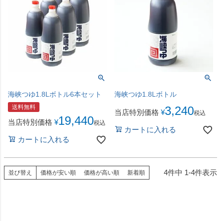
海峡つゆ1.8Lボトル6本セット
海峡つゆ1.8Lボトル
送料無料
3,240
当店特別価格
¥
税込
19,440
当店特別価格
¥
税込
カートに入れる
カートに入れる
4
件中
1
-
4
件表示
並び替え
価格が安い順
価格が高い順
新着順