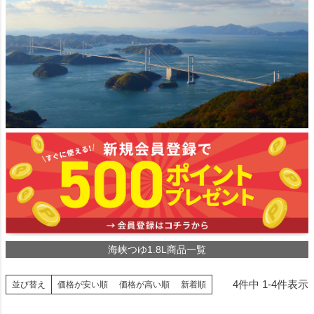
海峡つゆ1.8L商品一覧
4
件中
1
-
4
件表示
並び替え
価格が安い順
価格が高い順
新着順