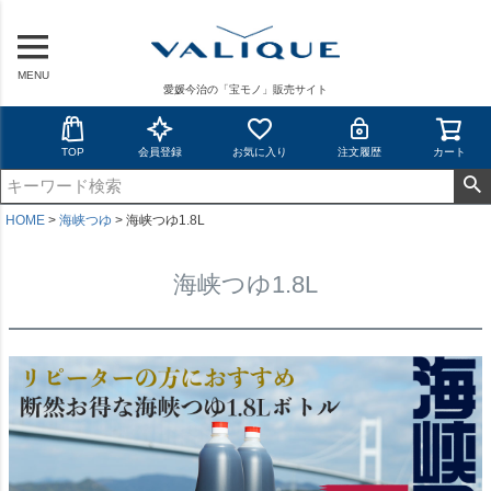
MENU
愛媛今治の「宝モノ」販売サイト
TOP
会員登録
お気に入り
注文履歴
カート
HOME
海峡つゆ
海峡つゆ1.8L
海峡つゆ1.8L