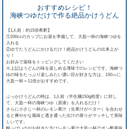
おすすめレシピ！
海峡つゆだけで作る絶品かけうどん
【1人前：約15倍希釈】
①200ccのカップにお湯を準備して、大匙一杯の海峡つゆを
入れる
②ゆでたうどんにかけるだけ！絶品かけうどんの出来上が
り！
お好みで薬味をトッピングしてください
※上記はうどんの味を楽しめる薄味でのレシピです。海峡つ
ゆの味をたっぷり楽しみたい濃い目が好きな方は、150㏄に
大匙一杯＝11倍がおすすめです。
ぶっかけうどんの時は、1人前（半生麺150g程度）に対し
て、大匙一杯の海峡つゆ（原液）を入れるだけ！
さらに小さじ一杯のレモン果汁（生果汁がベター）を合わせ
ると爽やかな風味と透き通った出汁の香りがマッチして美味
しいです。
酸っぱいのがお好きな方はレモン果汁大匙一杯でポン酢風味