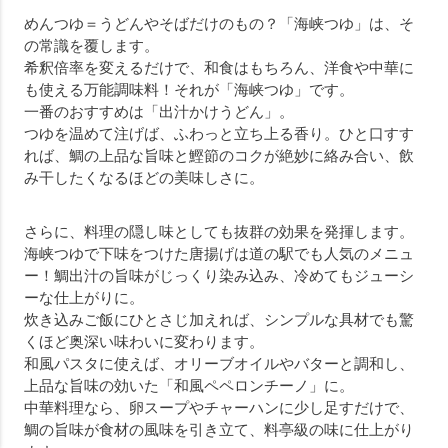
めんつゆ＝うどんやそばだけのもの？「海峡つゆ」は、そ
の常識を覆します。
希釈倍率を変えるだけで、和食はもちろん、洋食や中華に
も使える万能調味料！それが「海峡つゆ」です。
一番のおすすめは「出汁かけうどん」。
つゆを温めて注げば、ふわっと立ち上る香り。ひと口すす
れば、鯛の上品な旨味と鰹節のコクが絶妙に絡み合い、飲
み干したくなるほどの美味しさに。
さらに、料理の隠し味としても抜群の効果を発揮します。
海峡つゆで下味をつけた唐揚げは道の駅でも人気のメニュ
ー！鯛出汁の旨味がじっくり染み込み、冷めてもジューシ
ーな仕上がりに。
炊き込みご飯にひとさじ加えれば、シンプルな具材でも驚
くほど奥深い味わいに変わります。
和風パスタに使えば、オリーブオイルやバターと調和し、
上品な旨味の効いた「和風ペペロンチーノ」に。
中華料理なら、卵スープやチャーハンに少し足すだけで、
鯛の旨味が食材の風味を引き立て、料亭級の味に仕上がり