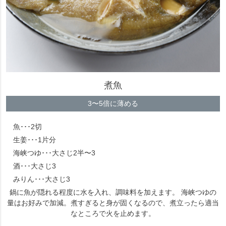
煮魚
3〜5倍に薄める
魚･･･2切
生姜･･･1片分
海峡つゆ･･･大さじ2半〜3
酒･･･大さじ3
みりん･･･大さじ3
鍋に魚が隠れる程度に水を入れ、調味料を加えます。 海峡つゆの
量はお好みで加減。煮すぎると身が固くなるので、煮立ったら適当
なところで火を止めます。