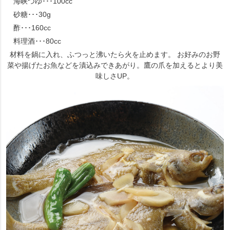
海峡つゆ･･･100cc
砂糖･･･30g
酢･･･160cc
料理酒･･･80cc
材料を鍋に入れ、ふつっと沸いたら火を止めます。 お好みのお野
菜や揚げたお魚などを漬込みできあがり。鷹の爪を加えるとより美
味しさUP。