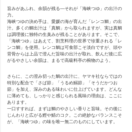
旨みがあふれ、余韻が残る—それが「海峡つゆ」の出汁の
力。
海峡つゆの決め手は、愛媛の海が育んだ「レンコ鯛」の出
汁。多くの鯛出汁は「真鯛」から取られますが、実は真鯛
は調理後に独特の生臭みが残ることがあります。そこで、
「海峡つゆ」はあえて、割烹料理の世界で珍重される「レ
ンコ鯛」を使用。レンコ鯛は可食部こそ淡白ですが、頭や
背骨からは上品で澄んだ旨味の出汁が取れ、飲んだ後に広
がるやさしい余韻は、まるで高級料亭の椀物のよう。
さらに、この澄み切った鯛の出汁に、ヤマキ社ならではの
特別な配合で「さば節」「うるめ鰯節」「そうだかつお
節」を加え、深みのある味わいに仕上げています。どんな
に薄めても、しっかりと感じられる風味の理由は、ここに
あります。
一口すすれば、まずは鯛のやさしい香りと旨味。その後に
じんわりと広がる鰹や鯖のコク。この絶妙なバランスこそ
が、「海峡つゆ」の味を唯一無二のものにしています。