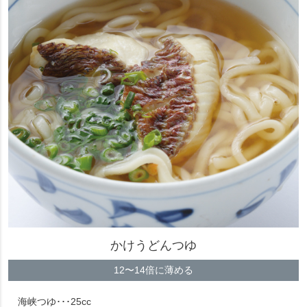
かけうどんつゆ
12〜14倍に薄める
海峡つゆ･･･25cc