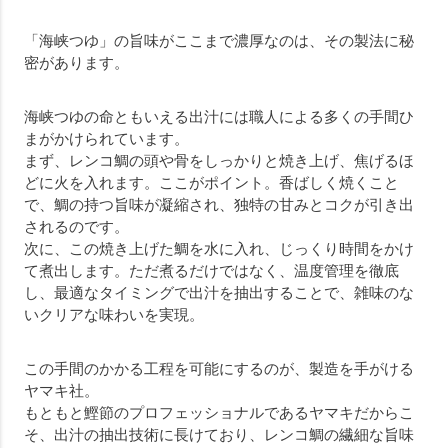
「海峡つゆ」の旨味がここまで濃厚なのは、その製法に秘
密があります。
海峡つゆの命ともいえる出汁には職人による多くの手間ひ
まがかけられています。
まず、レンコ鯛の頭や骨をしっかりと焼き上げ、焦げるほ
どに火を入れます。ここがポイント。香ばしく焼くこと
で、鯛の持つ旨味が凝縮され、独特の甘みとコクが引き出
されるのです。
次に、この焼き上げた鯛を水に入れ、じっくり時間をかけ
て煮出します。ただ煮るだけではなく、温度管理を徹底
し、最適なタイミングで出汁を抽出することで、雑味のな
いクリアな味わいを実現。
この手間のかかる工程を可能にするのが、製造を手がける
ヤマキ社。
もともと鰹節のプロフェッショナルであるヤマキだからこ
そ、出汁の抽出技術に長けており、レンコ鯛の繊細な旨味