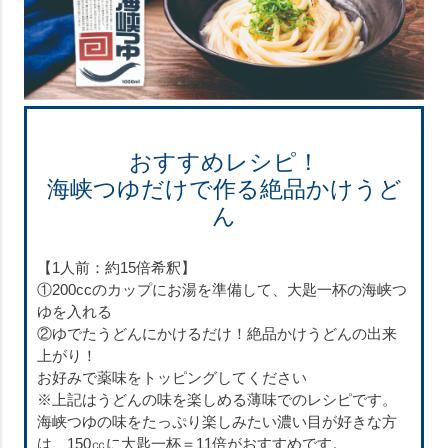
おすすめレシピ！
海峡つゆだけで作る絶品かけうど
ん
【1人前：約15倍希釈】
①200ccのカップにお湯を準備して、大匙一杯の海峡つ
ゆを入れる
②ゆでたうどんにかけるだけ！絶品かけうどんの出来
上がり！
お好みで薬味をトッピングしてください
※上記はうどんの味を楽しめる薄味でのレシピです。
海峡つゆの味をたっぷり楽しみたい濃い目が好きな方
は、150㏄に大匙一杯＝11倍がおすすめです。