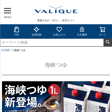
MENU
愛媛今治の「宝モノ」販売サイト
TOP
会員登録
お気に入り
注文履歴
カート
HOME
海峡つゆ
海峡つゆ