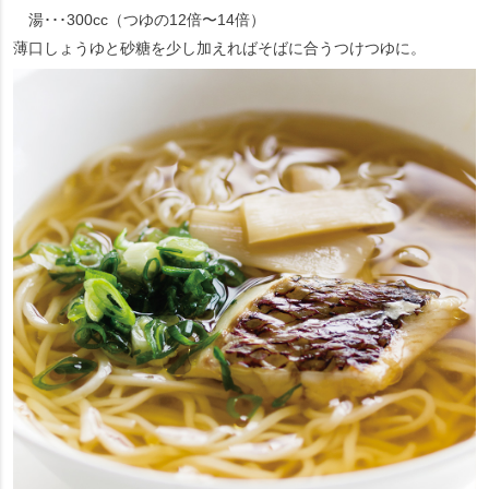
湯･･･300cc（つゆの12倍〜14倍）
薄口しょうゆと砂糖を少し加えればそばに合うつけつゆに。