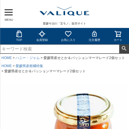
MENU
愛媛今治の「宝モノ」販売サイト
TOP
会員登録
お気に入り
注文履歴
カート
HOME
ハニー・ジャム
愛媛県産せとか＆パッションマーマレード2個セット
HOME
愛媛県産柑橘特集
愛媛県産せとか＆パッションマーマレード2個セット